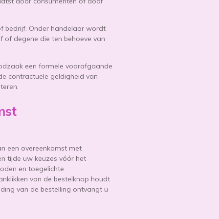
laatst door consumenten of door
f bedrijf. Onder handelaar wordt
ijf of degene die ten behoeve van
oodzaak een formele voorafgaande
 de contractuele geldigheid van
teren.
mst
 van een overeenkomst met
len tijde uw keuzes vóór het
boden en toegelichte
anklikken van de bestelknop houdt
ding van de bestelling ontvangt u