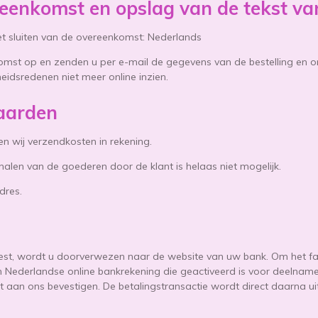
reenkomst en opslag van de tekst v
het sluiten van de overeenkomst: Nederlands
komst op en zenden u per e-mail de gegevens van de bestelling e
heidsredenen niet meer online inzien.
aarden
n wij verzendkosten in rekening.
alen van de goederen door de klant is helaas niet mogelijk.
dres.
kiest, wordt u doorverwezen naar de website van uw bank. Om het fa
n Nederlandse online bankrekening die geactiveerd is voor deelname 
t aan ons bevestigen. De betalingstransactie wordt direct daarna u