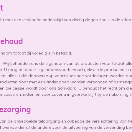
t
cht met een verlengde bedenktijd van dertig dagen zoals in de infor
behoud
ndom totdat zij volledig zijn betaald.
: Wij behouden ons de eigendom van de producten voor totdat alle
daan. U mag de onder eigendomsvoorbehoud geleverde producten in 
pen; alle uit die doorverkoop voortvloeiende vorderingen worden do
oducten door met een ander goed worden verbonden of gemengd - 
n die cessie wordt door ons aanvaard. U behoudt het recht om die
ncasseren, indien en voor zover u in gebreke blijft bij de nakoming 
bezorging
 van de onbedoelde teloorgang en onbedoelde verslechtering van he
htvervoerder of de andere voor de uitvoering van de verzending b