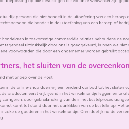
 toepassing op alle bestellingen die via onze webwinkel zijn gep
uurlijk persoon die niet handelt in de uitoefening van een beroep o
 rechtspersoon die handelt in de uitoefening van een beroep of bedr
 handelaren in toekomstige commerciële relaties behoudens de n
het tegendeel uitdrukkelijk door ons is goedgekeurd, kunnen we niet
emene voorwaarden die door een ondernemer worden gebruikt accep
rtners, het sluiten van de overeenko
nd met Snoep over de Post.
en in de online-shop doen wij een bindend aanbod tot het sluiten
t de producten eerst vrijblijvend in het winkelmandje leggen en te al
g corrigeren, door gebruikmaking van de in het bestelproces aange
komst komt tot stand door het aanklikken van de bestelknop. Het a
inzake de goederen in het winkelmandje. Onmiddellijk na de verzen
g.