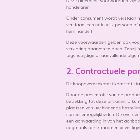
Deze algemene voorwaarden zijn van
handelaren.
Onder consument wordt verstaan nat
verstaan: een natuurlijk persoon of
hem handelt
Deze voorwaarden gelden ook voor
verklaring daarvan te doen. Tenzij 
tegenstrijdige of aanvullende alg
2. Contractuele pa
De koopovereenkomst komt tot sta
Door de presentatie van de product
betrekking tot deze artikelen. U kun
plaatsen van uw bindende bestellin
correctiemogelijkheden. De overeen
een aanvaarding in van het aanbod 
nogmaals per e-mail een bevestigin