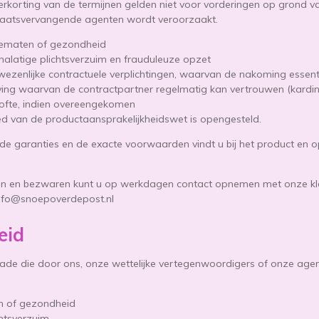
rkorting van de termijnen gelden niet voor vorderingen op grond v
plaatsvervangende agenten wordt veroorzaakt.
ledematen of gezondheid
f nalatige plichtsverzuim en frauduleuze opzet
wezenlijke contractuele verplichtingen, waarvan de nakoming essenti
ng waarvan de contractpartner regelmatig kan vertrouwen (kardina
lofte, indien overeengekomen
d van de productaansprakelijkheidswet is opengesteld.
de garanties en de exacte voorwaarden vindt u bij het product en o
hten en bezwaren kunt u op werkdagen contact opnemen met onze kla
info@snoepoverdepost.nl
eid
e die door ons, onze wettelijke vertegenwoordigers of onze agenten
ven of gezondheid
ichtsverzuim