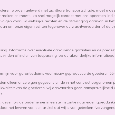
ederen worden geleverd met zichtbare transportschade, moet u dez
ar maken en moet u zo snel mogelijk contact met ons opnemen. Indie
olgen voor uw wettelijke rechten en de afdwinging daarvan, in het 
s dan om onze eigen rechten tegenover de vrachtvervoerder of de tr
assing. Informatie over eventuele aanvullende garanties en de prec
ct vinden of indien van toepassing, op de afzonderlijke informatiepa
ermijn voor garantieclaims voor nieuw geproduceerde goederen één 
lden alleen onze eigen gegevens en de in het contract opgenomen p
 kwaliteit van de goederen; wij aanvaarden geen aansprakelijkheid
n.
 is, geven wij de ondernemer in eerste instantie naar eigen goeddunk
door het leveren van een artikel dat vrij is van gebreken (vervangend