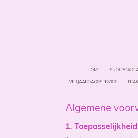
Ga
direct
naar
de
hoofdinhoud
HOME
SNOEPCADE
VERJAARDAGSSERVICE
TRAK
Algemene voor
1. Toepasselijkheid