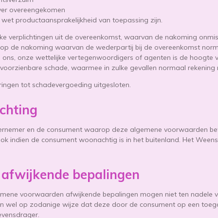
over overeengekomen
 wet productaansprakelijkheid van toepassing zijn.
jke verplichtingen uit de overeenkomst, waarvan de nakoming onmisb
 op de nakoming waarvan de wederpartij bij de overeenkomst norm
n ons, onze wettelijke vertegenwoordigers of agenten is de hoogte 
st voorzienbare schade, waarmee in zulke gevallen normaal rekeni
ringen tot schadevergoeding uitgesloten.
echting
rnemer en de consument waarop deze algemene voorwaarden betrek
ok indien de consument woonachtig is in het buitenland. Het Weens
 afwijkende bepalingen
mene voorwaarden afwijkende bepalingen mogen niet ten nadele v
 dan wel op zodanige wijze dat deze door de consument op een toeg
vensdrager.