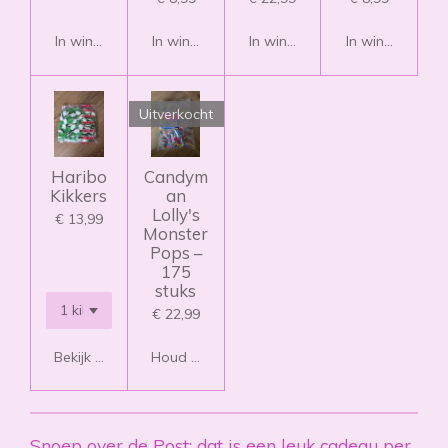
In winkelwagen
In winkelwagen
In winkelwagen
In winkelwagen
Uitverkocht
Haribo
Candym
Kikkers
an
Lolly's
€ 13,99
Monster
Pops –
175
stuks
€ 22,99
Bekijk details
Houd mij op de hoogte
Snoep over de Post: dat is een leuk cadeau per