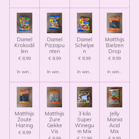
Damel
Damel
Damel
Matthijs
Krokodil
Pizzapu
Schelpe
Bielzen
len
nten
n
Drop
€ 8,99
€ 8,99
€ 8,99
€ 8,99
In winkelwagen
In winkelwagen
In winkelwagen
In winkelwagen
Matthijs
Matthijs
3 kilo
Jelly
Zoute
Zure
Super
Mania
Haring
Gekke
Winegu
Acid
Vis
m Mix
Mix
€ 8,99
€ 8,99
€ 22,99
€ 8,99