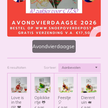
Avondvierdaagse
6 resultaten
Sorteer:
Love is
Opkikke
Feestje
Dierent
in the
rtje 🐸
🎈
uin 🐖
air ❤️
€ 9,95
€ 9,95
€ 9,95