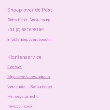
o
g
d
n
n
n
n
.
o
r
I
4
Snoep over de Post
k
a
n
m
7
8
Bunschoten Spakenburg
2
6
+31 (0) 682698166
0
info@snoepoverdepost.nl
8
6
9
5
Klantenservice
6
5
Contact
2
s
Algemene voorwaarden
t
e
Verzenden - Retourneren
r
r
Herroepingsrecht
e
Privacy Policy
n