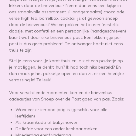
lekkers door de brievenbus? Neem dan eens een kijkje in
ons smaakvolle assortiment. (Handgemaakte) chocolade,
verse high tea, borrelbox, cocktail ijs of gewoon snoep
door de brievenbus? We verpakken het in een feestelijk
doosje, met confetti en een persoonlijke (handgeschreven)
kaart wat door elke brievenbus past. Een lekkernijtje per
post is dus geen probleem! De ontvanger hoeft niet eens
thuis te zijn.
Stel je eens voor. Je komt thuis en je ziet een pakketje op
je mat liggen. Je denkt: huh? Ik had toch niks besteld? En
dan maak je het pakketje open en dan zit er een heerlijke
verrassing in! Te leuk!
Voor verschillende momenten komen de brievenbus
cadeautjes van Snoep over de Post goed van pas. Zoals:
Wanneer er iemand jarig is (geschikt voor alle
leeftijden)
Als kraamkado of babyshower
De liefde voor een ander kenbaar maken
Moederdag en/of vaderdag