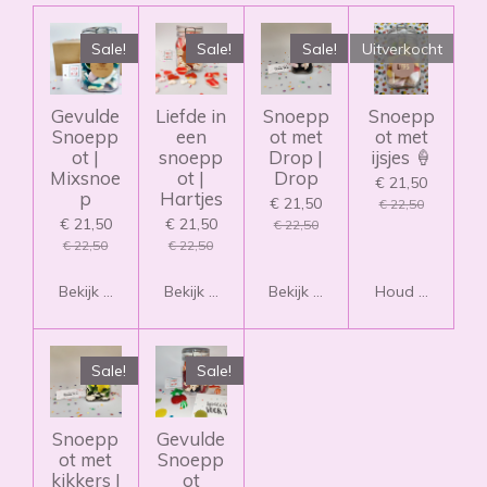
Sale!
Sale!
Sale!
Uitverkocht
Gevulde
Liefde in
Snoepp
Snoepp
Snoepp
een
ot met
ot met
ot |
snoepp
Drop |
ijsjes 🍦
Mixsnoe
ot |
Drop
€ 21,50
p
Hartjes
€ 21,50
€ 22,50
€ 21,50
€ 21,50
€ 22,50
€ 22,50
€ 22,50
Bekijk details
Bekijk details
Bekijk details
Houd mij op de
Sale!
Sale!
Snoepp
Gevulde
ot met
Snoepp
kikkers |
ot