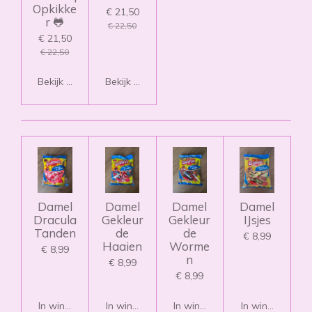
Opkikke
€ 21,50
r 🐸
€ 22,50
€ 21,50
€ 22,50
Bekijk details
Bekijk details
Damel
Damel
Damel
Damel
Dracula
Gekleur
Gekleur
IJsjes
Tanden
de
de
€ 8,99
Haaien
Worme
€ 8,99
n
€ 8,99
€ 8,99
In winkelwagen
In winkelwagen
In winkelwagen
In winkelwagen