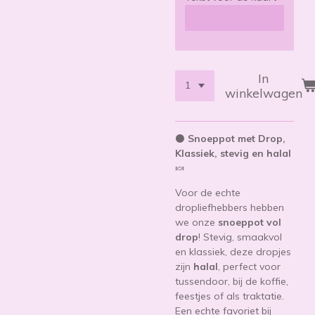
In
winkelwagen
⚫
Snoeppot met Drop,
Klassiek, stevig en halal
🍬
Voor de echte
dropliefhebbers hebben
we onze
snoeppot vol
drop
! Stevig, smaakvol
en klassiek, deze dropjes
zijn
halal
, perfect voor
tussendoor, bij de koffie,
feestjes of als traktatie.
Een echte favoriet bij