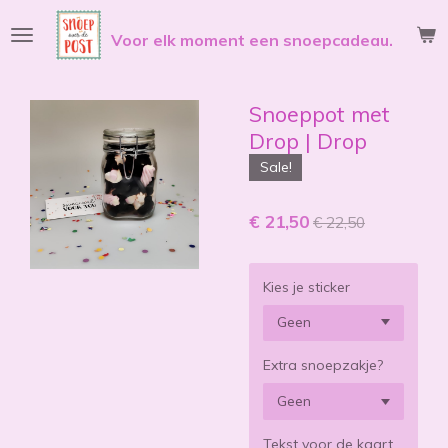
Ga
Voor elk moment een snoepcadeau.
direct
naar
de
hoofdinhoud
Snoeppot met
Drop | Drop
Sale!
€ 21,50
€ 22,50
Kies je sticker
Extra snoepzakje?
Tekst voor de kaart