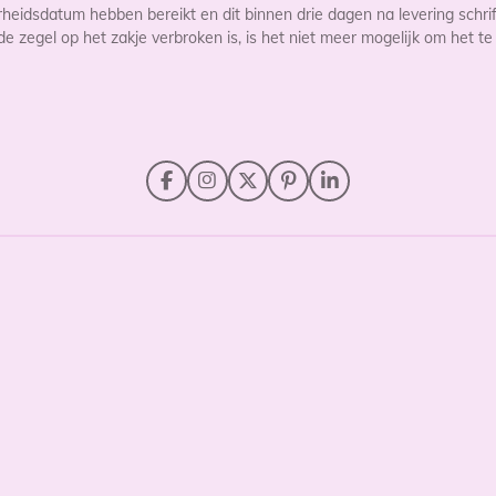
idsdatum hebben bereikt en dit binnen drie dagen na levering schrifte
zegel op het zakje verbroken is, is het niet meer mogelijk om het te
F
I
X
P
L
a
n
i
i
c
s
n
n
e
t
t
k
b
a
e
e
o
g
r
d
o
r
e
I
k
a
s
n
m
t