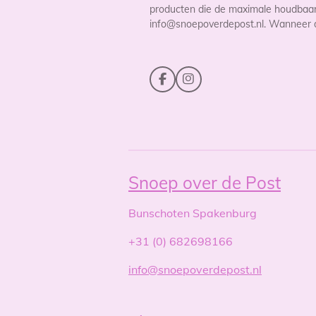
producten die de maximale houdbaarhe
info@snoepoverdepost.nl. Wanneer de 
F
I
a
n
c
s
e
t
b
a
o
g
o
r
k
a
m
Snoep over de Post
Bunschoten Spakenburg
+31 (0) 682698166
info@snoepoverdepost.nl