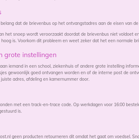
s
n belang dat de brievenbus op het ontvangstadres aan de eisen van de
van het snoep wordt veroorzaakt doordat de brievenbus niet voldoet 
m hoog is. Voorkom dit probleem en weet zeker dat het een normale bri
 grote instellingen
aan iemand in een school, ziekenhuis of andere grote instelling inform
sjes gewoonlijk goed ontvangen worden en of de interne post de ontv
t juiste adres, afdeling en kamernummer door.
nden met een track-en-trace code. Op werkdagen voor 16:00 besteld i
estuurd is.
t.nl geen producten retourneren dit omdat het gaat om voedsel. Sno