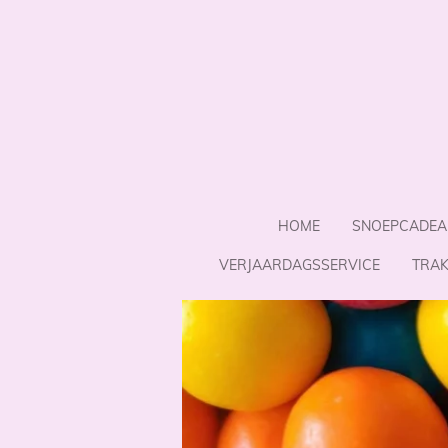
Ga
direct
naar
de
hoofdinhoud
HOME
SNOEPCADEA
VERJAARDAGSSERVICE
TRAK