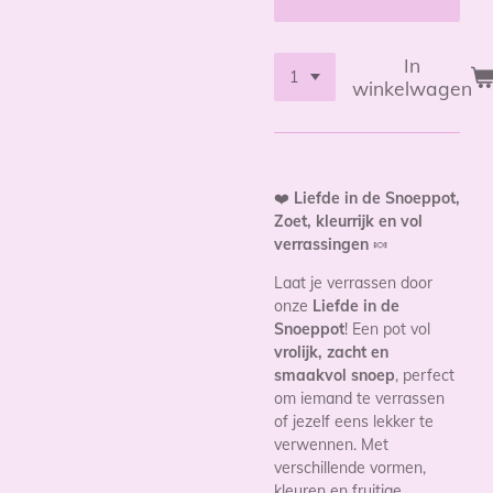
In
winkelwagen
❤️
Liefde in de Snoeppot,
Zoet, kleurrijk en vol
verrassingen
🍬
Laat je verrassen door
onze
Liefde in de
Snoeppot
! Een pot vol
vrolijk, zacht en
smaakvol snoep
, perfect
om iemand te verrassen
of jezelf eens lekker te
verwennen. Met
verschillende vormen,
kleuren en fruitige