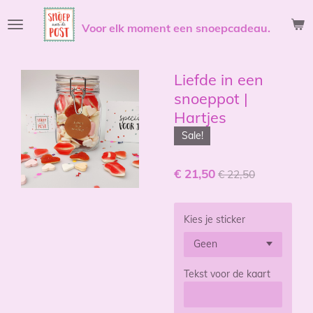
Ga
Voor elk moment een snoepcadeau.
direct
naar
de
hoofdinhoud
Liefde in een
snoeppot |
Hartjes
Sale!
€ 21,50
€ 22,50
Kies je sticker
Tekst voor de kaart