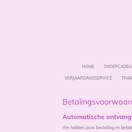
Ga
direct
naar
de
hoofdinhoud
HOME
SNOEPCADEA
VERJAARDAGSSERVICE
TRAK
Betalingsvoorwaar
Automatische ontvangs
We hebben jouw bestelling en betali