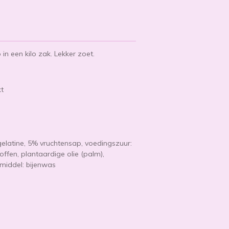
in een kilo zak. Lekker zoet.
kt
gelatine, 5% vruchtensap, voedingszuur:
ffen, plantaardige olie (palm),
smiddel: bijenwas