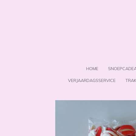
Ga
direct
naar
de
hoofdinhoud
HOME
SNOEPCADE
VERJAARDAGSSERVICE
TRAK