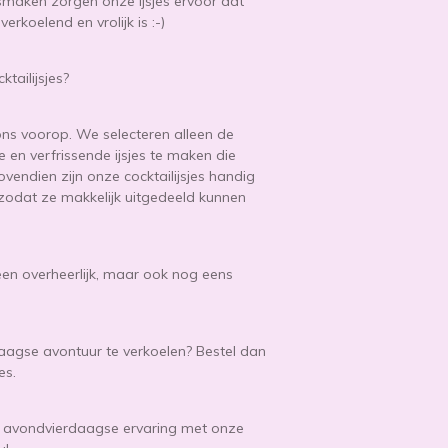
 smaken zorgen onze ijsjes ervoor dat
rkoelend en vrolijk is :-)
tailijsjes?
j ons voorop. We selecteren alleen de
e en verfrissende ijsjes te maken die
vendien zijn onze cocktailijsjes handig
, zodat ze makkelijk uitgedeeld kunnen
lleen overheerlijk, maar ook nog eens
aagse avontuur te verkoelen? Bestel dan
es.
je avondvierdaagse ervaring met onze