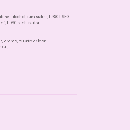
trine, alcohol, rum suiker, E960 E950,
f, E960, stabilisator
er, aroma, zuurtregelaar,
E960)