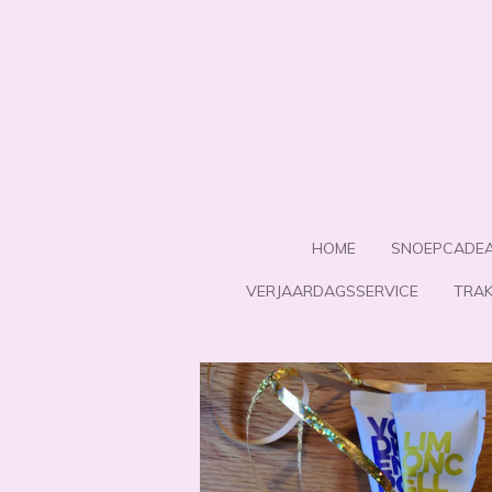
Ga
direct
naar
de
hoofdinhoud
HOME
SNOEPCADE
VERJAARDAGSSERVICE
TRAK