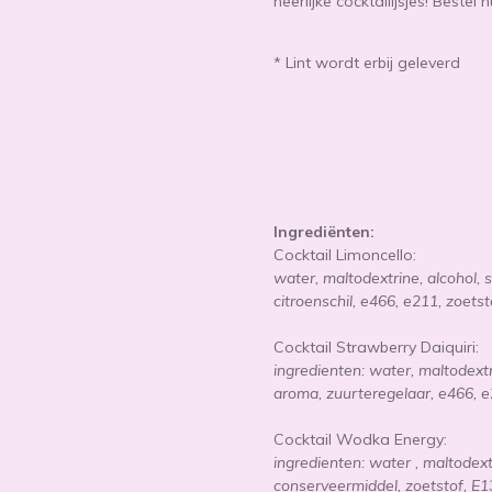
heerlijke cocktailijsjes! Bestel n
* Lint wordt erbij geleverd
Ingrediënten:
Cocktail
Limoncello:
water, maltodextrine, alcohol, s
citroenschil, e466, e211, zoets
Cocktail Strawberry Daiquiri:
ingredienten: water, maltodextri
aroma, zuurteregelaar, e466, e
Cocktail Wodka Energy:
ingredienten: water , maltodext
conserveermiddel, zoetstof, E1