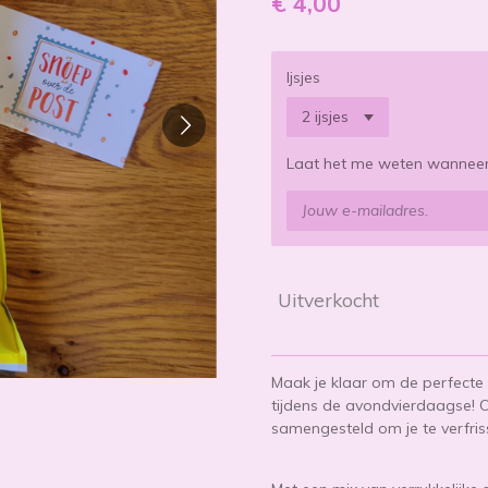
€ 4,00
Ijsjes
Laat het me weten wanneer 
Uitverkocht
Maak je klaar om de perfecte 
tijdens de avondvierdaagse! On
samengesteld om je te verfri