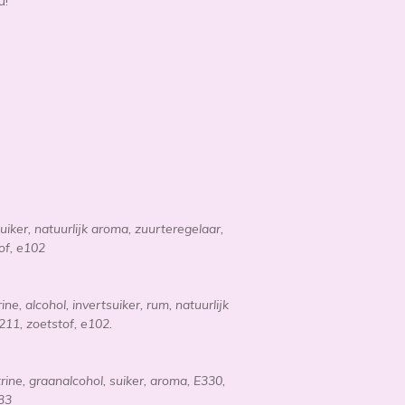
u!
uiker, natuurlijk aroma, zuurteregelaar,
tof, e102
ne, alcohol, invertsuiker, rum, natuurlijk
211, zoetstof, e102.
rine, graanalcohol, suiker, aroma, E330,
33