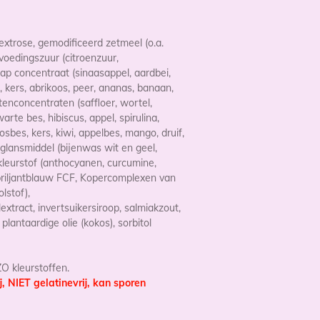
dextrose,
gemodificeerd zetmeel (o.a.
voedingszuur (citroenzuur,
sap concentraat (sinaasappel, aardbei,
l, kers, abrikoos, peer, ananas, banaan,
tenconcentraten (saffloer, wortel,
te bes, hibiscus, appel, spirulina,
bosbes, kers, kiwi, appelbes, mango, druif,
 glansmiddel (bijenwas wit en geel,
kleurstof (anthocyanen,
curcumine,
riljantblauw FCF,
Kopercomplexen van
olstof
),
extract,
invertsuikersiroop,
salmiakzout,
plantaardige olie (kokos), sorbitol
AZO kleurstoffen.
j, NIET gelatinevrij, kan sporen