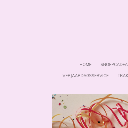
Ga
direct
naar
de
hoofdinhoud
HOME
SNOEPCADEA
VERJAARDAGSSERVICE
TRAK