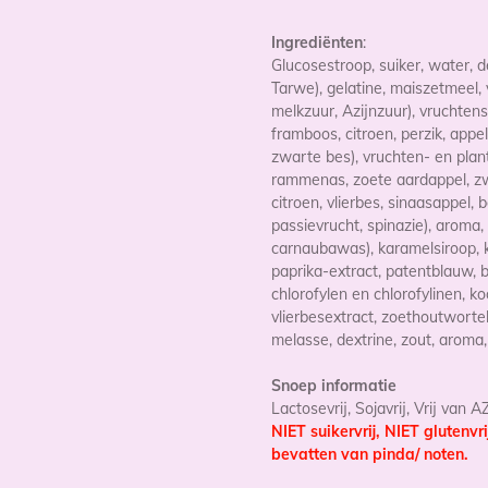
Ingrediënten
:
Glucosestroop, suiker, water, 
Tarwe),
gelatine,
maiszetmeel,
melkzuur,
Azijnzuur
), vruchten
framboos, citroen, perzik, appe
zwarte bes), vruchten- en plan
rammenas, zoete aardappel, zwar
citroen, vlierbes, sinaasappel, 
passievrucht, spinazie), aroma,
carnaubawas), karamelsiroop, 
paprika-extract,
patentblauw, b
chlorofylen en chlorofylinen, ko
vlierbesextract,
zoethoutwortel
melasse, dextrine, zout, aroma, 
Snoep informatie
Lactosevrij, Sojavrij, Vrij van 
NIET suikervrij, NIET glutenvri
bevatten van pinda/ noten.