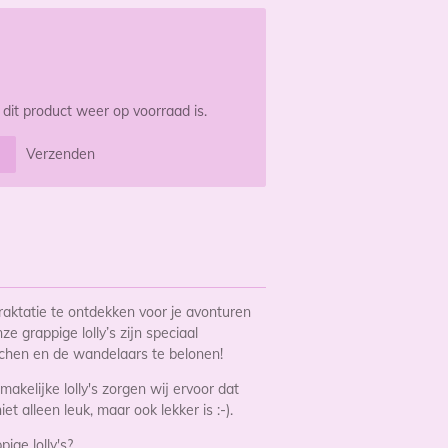
it product weer op voorraad is.
Verzenden
raktatie te ontdekken voor je avonturen
e grappige lolly’s zijn speciaal
achen en de wandelaars te belonen!
makelijke lolly's zorgen wij ervoor dat
t alleen leuk, maar ook lekker is :-).
ige lolly's?