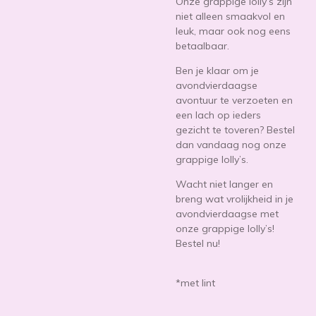
Onze grappige lolly’s zijn
niet alleen smaakvol en
leuk, maar ook nog eens
betaalbaar.
Ben je klaar om je
avondvierdaagse
avontuur te verzoeten en
een lach op ieders
gezicht te toveren? Bestel
dan vandaag nog onze
grappige lolly’s.
Wacht niet langer en
breng wat vrolijkheid in je
avondvierdaagse met
onze grappige lolly’s!
Bestel nu!
*met lint