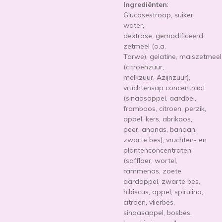
Ingrediënten
:
Glucosestroop, suiker,
water,
dextrose,
gemodificeerd
zetmeel (o.a.
Tarwe),
gelatine,
maiszetmeel
(citroenzuur,
melkzuur,
Azijnzuur
),
vruchtensap concentraat
(sinaasappel, aardbei,
framboos, citroen, perzik,
appel, kers, abrikoos,
peer, ananas, banaan,
zwarte bes), vruchten- en
plantenconcentraten
(saffloer, wortel,
rammenas, zoete
aardappel, zwarte bes,
hibiscus, appel, spirulina,
citroen, vlierbes,
sinaasappel, bosbes,