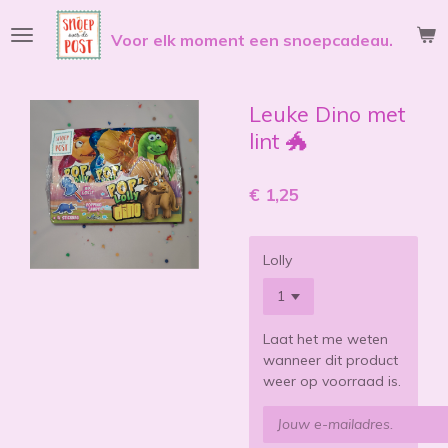
Ga
Voor elk moment een snoepcadeau.
direct
naar
de
hoofdinhoud
Leuke Dino met
lint 🐲
€ 1,25
Lolly
Laat het me weten
wanneer dit product
weer op voorraad is.