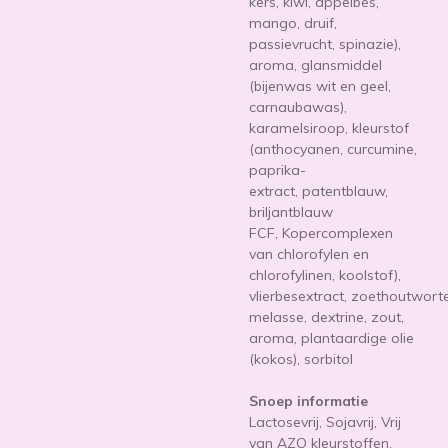
kers, kiwi, appelbes,
mango, druif,
passievrucht, spinazie),
aroma, glansmiddel
(bijenwas wit en geel,
carnaubawas),
karamelsiroop, kleurstof
(anthocyanen,
curcumine,
paprika-
extract,
patentblauw,
briljantblauw
FCF,
Kopercomplexen
van chlorofylen en
chlorofylinen, koolstof
),
vlierbesextract,
zoethoutworte
melasse, dextrine, zout,
aroma, plantaardige olie
(kokos), sorbitol
Snoep informatie
Lactosevrij, Sojavrij, Vrij
van AZO kleurstoffen.