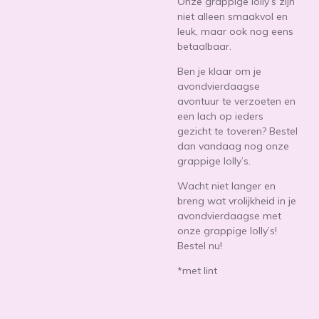
Onze grappige lolly’s zijn
niet alleen smaakvol en
leuk, maar ook nog eens
betaalbaar.
Ben je klaar om je
avondvierdaagse
avontuur te verzoeten en
een lach op ieders
gezicht te toveren? Bestel
dan vandaag nog onze
grappige lolly’s.
Wacht niet langer en
breng wat vrolijkheid in je
avondvierdaagse met
onze grappige lolly’s!
Bestel nu!
*met lint