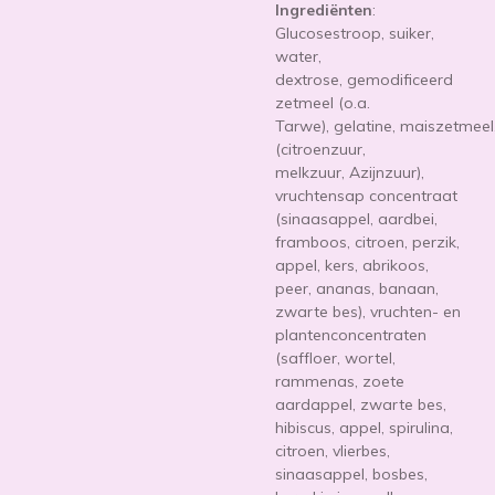
Ingrediënten
:
Glucosestroop, suiker,
water,
dextrose,
gemodificeerd
zetmeel (o.a.
Tarwe),
gelatine,
maiszetmeel
(citroenzuur,
melkzuur,
Azijnzuur
),
vruchtensap concentraat
(sinaasappel, aardbei,
framboos, citroen, perzik,
appel, kers, abrikoos,
peer, ananas, banaan,
zwarte bes), vruchten- en
plantenconcentraten
(saffloer, wortel,
rammenas, zoete
aardappel, zwarte bes,
hibiscus, appel, spirulina,
citroen, vlierbes,
sinaasappel, bosbes,