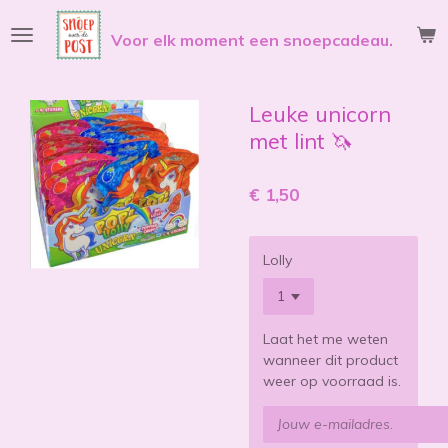
Ga
Voor elk moment een snoepcadeau.
direct
naar
de
hoofdinhoud
Leuke unicorn
met lint 🦄
€ 1,50
Lolly
Laat het me weten
wanneer dit product
weer op voorraad is.