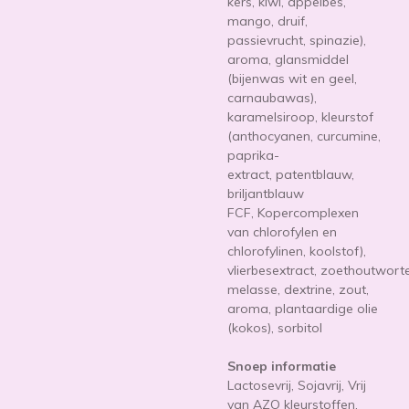
kers, kiwi, appelbes,
mango, druif,
passievrucht, spinazie),
aroma, glansmiddel
(bijenwas wit en geel,
carnaubawas),
karamelsiroop, kleurstof
(anthocyanen,
curcumine,
paprika-
extract,
patentblauw,
briljantblauw
FCF,
Kopercomplexen
van chlorofylen en
chlorofylinen, koolstof
),
vlierbesextract,
zoethoutworte
melasse, dextrine, zout,
aroma, plantaardige olie
(kokos), sorbitol
Snoep informatie
Lactosevrij, Sojavrij, Vrij
van AZO kleurstoffen.