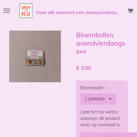
Ga
Voor elk moment een snoepcadeau.
direct
naar
de
hoofdinhoud
Bloembollen
avondvierdaags
e🍬
€ 3,00
Bloembollen
Laat het me weten
wanneer dit product
weer op voorraad is.