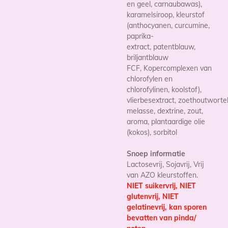
en geel, carnaubawas),
karamelsiroop, kleurstof
(anthocyanen,
curcumine,
paprika-
extract,
patentblauw,
briljantblauw
FCF,
Kopercomplexen van
chlorofylen en
chlorofylinen, koolstof
),
vlierbesextract,
zoethoutwortel
melasse, dextrine, zout,
aroma, plantaardige olie
(kokos), sorbitol
Snoep informatie
Lactosevrij, Sojavrij, Vrij
van AZO kleurstoffen.
NIET suikervrij, NIET
glutenvrij, NIET
gelatinevrij, kan sporen
bevatten van pinda/