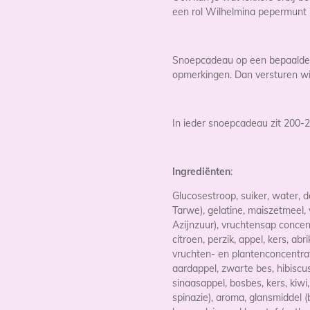
een rol Wilhelmina pepermunt
Snoepcadeau op een bepaalde 
opmerkingen. Dan versturen wi
In ieder snoepcadeau zit 200
Ingrediënten
:
Glucosestroop, suiker, water, 
Tarwe),
gelatine,
maiszetmeel,
Azijnzuur
), vruchtensap concen
citroen, perzik, appel, kers, ab
vruchten- en plantenconcentrat
aardappel, zwarte bes, hibiscus, 
sinaasappel, bosbes, kers, kiwi
spinazie), aroma, glansmiddel 