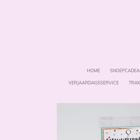
Ga
direct
naar
de
hoofdinhoud
HOME
SNOEPCADEA
VERJAARDAGSSERVICE
TRAK