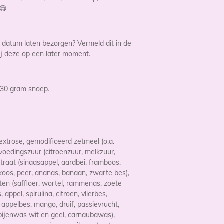
 😋
datum laten bezorgen? Vermeld dit in de
j deze op een later moment.
-230 gram snoep.
dextrose,
gemodificeerd zetmeel (o.a.
voedingszuur (citroenzuur, melkzuur,
traat (sinaasappel, aardbei, framboos,
rikoos, peer, ananas, banaan, zwarte bes),
en (saffloer, wortel, rammenas, zoete
appel, spirulina, citroen, vlierbes,
, appelbes, mango, druif, passievrucht,
(bijenwas wit en geel, carnaubawas),