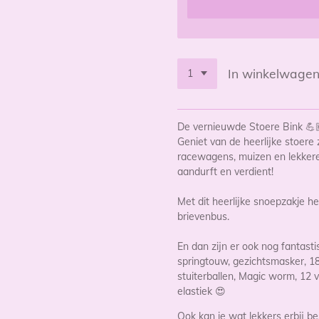
In winkelwage
De vernieuwde Stoere Bink 💪
Geniet van de heerlijke stoere
racewagens, muizen en lekkere 
aandurft en verdient!
Met dit heerlijke snoepzakje he
brievenbus.
En dan zijn er ook nog fantasti
springtouw, gezichtsmasker, 18 
stuiterballen, Magic worm, 12 
elastiek 😍
Ook kan je wat lekkers erbij bes