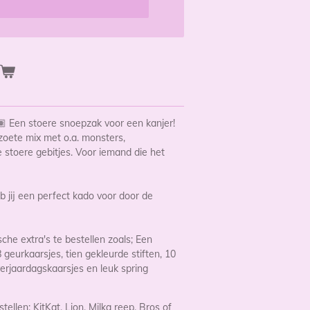
n
 Een stoere snoepzak voor een kanjer!
 zoete mix met o.a. monsters,
stoere gebitjes. Voor iemand die het
b jij een perfect kado voor door de
sche extra's te bestellen zoals; Een
geurkaarsjes, tien gekleurde stiften, 10
verjaardagskaarsjes en leuk spring
tellen; KitKat, Lion, Milka reep, Bros of