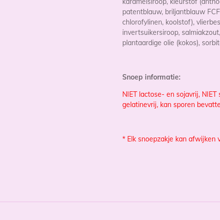
karamelsiroop, kleurstof (anth
patentblauw, briljantblauw FC
chlorofylinen, koolstof
), vlierbe
invertsuikersiroop,
salmiakzout,
plantaardige olie (kokos), sorbit
Snoep informatie:
NIET lactose- en sojavrij, NIET s
gelatinevrij, kan sporen bevatt
* Elk snoepzakje kan afwijken 