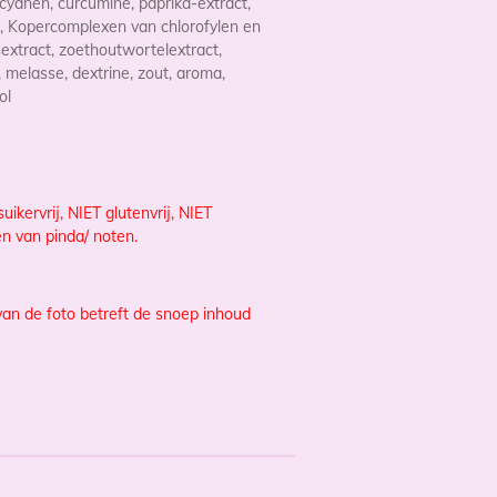
ocyanen,
curcumine, paprika-extract,
F,
Kopercomplexen van chlorofylen en
sextract,
zoethoutwortelextract,
 melasse, dextrine, zout, aroma,
ol
uikervrij, NIET glutenvrij, NIET
en van pinda/ noten.
van de foto betreft de snoep inhoud