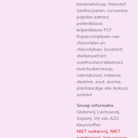
karamelsiroop, kleurstof
(anthocyanen,
curcumine,
paprika-extract,
patentblauw,
briljantblauw FCF,
Kopercomplexen van
chlorofylen en
chlorofylinen, koolstof
),
vlierbesextract,
zoethoutwortelextract,
invertsuikersiroop,
salmiakzout, melasse,
dextrine, zout, aroma,
plantaardige olie (kokos),
sorbitol
Snoep informatie
Glutenvrij, Lactosevrij,
Sojavrij, Vrij van AZO
kleurstoffen.
NIET suikervrij, NIET
gelatinevrij, kan sporen