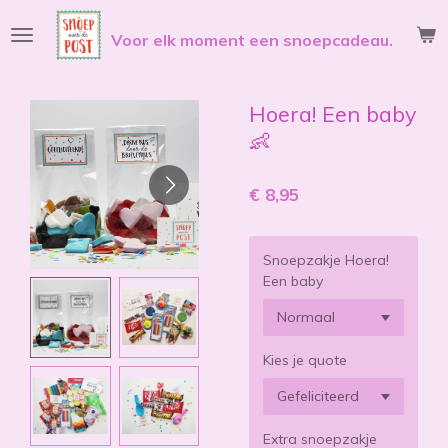
Ga
Voor elk moment een snoepcadeau.
direct
naar
de
hoofdinhoud
Hoera! Een baby
👶
€ 8,95
Snoepzakje Hoera!
Een baby
Kies je quote
Extra snoepzakje