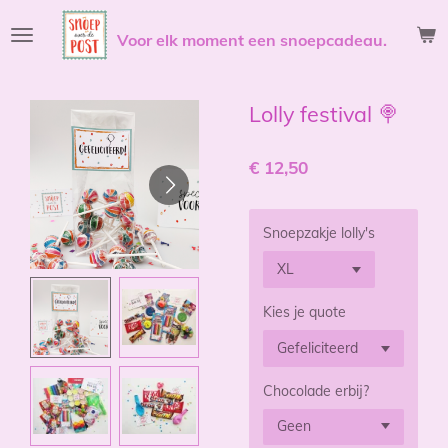
Ga
Voor elk moment een snoepcadeau.
direct
naar
de
hoofdinhoud
Lolly festival 🍭
€ 12,50
Snoepzakje lolly's
Kies je quote
Chocolade erbij?