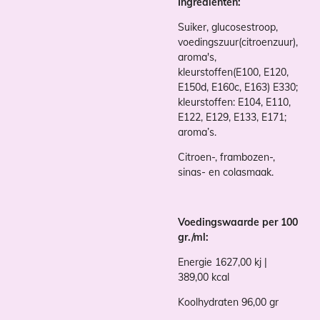
Ingrediënten:
Suiker, glucosestroop,
voedingszuur(citroenzuur),
aroma's,
kleurstoffen(E100, E120,
E150d, E160c, E163) E330;
kleurstoffen: E104, E110,
E122, E129, E133, E171;
aroma’s.
Citroen-, frambozen-,
sinas- en colasmaak.
Voedingswaarde per 100
gr./ml:
Energie 1627,00 kj |
389,00 kcal
Koolhydraten 96,00 gr