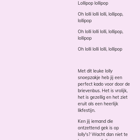
Lollipop lollipop
Oh lolli lolli lolli, lollipop,
lollipop
Oh lolli lolli lolli, lollipop,
lollipop
Oh lolli lolli lolli, lollipop
Met dit leuke lolly
snoepzakje heb jij een
perfect kado voor door de
brievenbus. Het is vrolijk,
het is gezellig en het ziet
eruit als een heerlijk
likfestijn.
Ken jij iemand die
ontzettend gek is op
lolly's? Wacht dan niet te