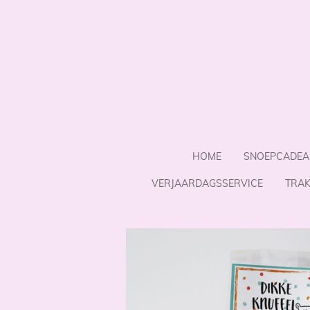
Ga
direct
naar
de
hoofdinhoud
HOME
SNOEPCADEA
VERJAARDAGSSERVICE
TRAK