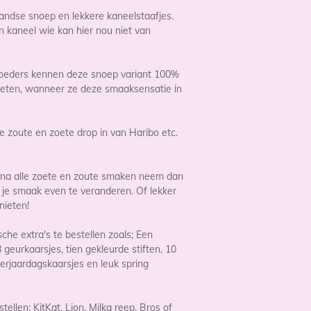
ndse snoep en lekkere kaneelstaafjes.
n kaneel wie kan hier nou niet van
moeders kennen deze snoep variant 100%
nieten, wanneer ze deze smaaksensatie in
te zoute en zoete drop in van Haribo etc.
 na alle zoete en zoute smaken neem dan
je smaak even te veranderen. Of lekker
nieten!
sche extra's te bestellen zoals; Een
geurkaarsjes, tien gekleurde stiften, 10
verjaardagskaarsjes en leuk spring
tellen; KitKat, Lion, Milka reep, Bros of