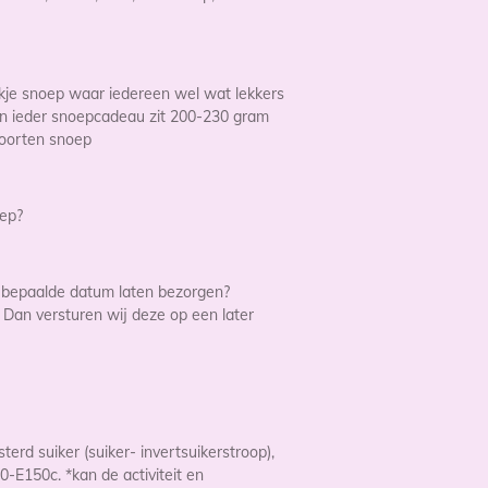
akje snoep waar iedereen wel wat lekkers
 In ieder snoepcadeau zit 200-230 gram
soorten snoep
oep?
n bepaalde datum laten bezorgen?
 Dan versturen wij deze op een later
terd suiker (suiker- invertsuikerstroop),
0-E150c. *kan de activiteit en