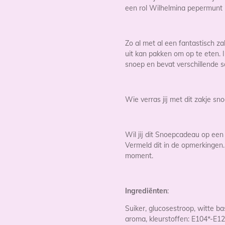
een rol Wilhelmina pepermunt
Zo al met al een fantastisch z
uit kan pakken om op te eten.
snoep en bevat verschillende 
Wie verras jij met dit zakje sn
Wil jij dit Snoepcadeau op ee
Vermeld dit in de opmerkingen.
moment.
Ingrediënten
:
Suiker, glucosestroop, witte bas
aroma, kleurstoffen: E104*-E12