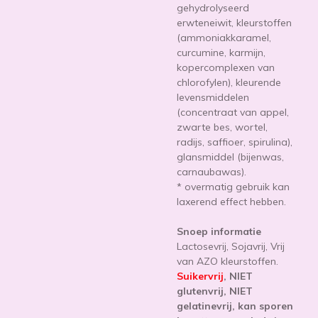
gehydrolyseerd
erwteneiwit, kleurstoffen
(ammoniakkaramel,
curcumine, karmijn,
kopercomplexen van
chlorofylen), kleurende
levensmiddelen
(concentraat van appel,
zwarte bes, wortel,
radijs, saffioer, spirulina),
glansmiddel (bijenwas,
carnaubawas).
* overmatig gebruik kan
laxerend effect hebben.
Snoep informatie
Lactosevrij, Sojavrij, Vrij
van AZO kleurstoffen.
Suikervrij
, NIET
glutenvrij, NIET
gelatinevrij, kan sporen