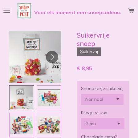
Ga
Voor elk moment een snoepcadeau.
direct
naar
de
hoofdinhoud
Suikervrije
snoep
Suikervrij
€ 8,95
Snoepzakje suikervrij
Kies je sticker
Chocolade extra?