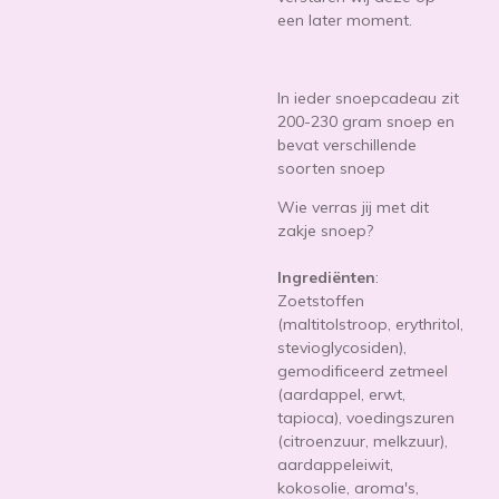
een later moment.
In ieder snoepcadeau zit
200-230 gram snoep en
bevat verschillende
soorten snoep
Wie verras jij met dit
zakje snoep?
Ingrediënten
:
Zoetstoffen
(maltitolstroop, erythritol,
stevioglycosiden),
gemodificeerd zetmeel
(aardappel, erwt,
tapioca), voedingszuren
(citroenzuur, melkzuur),
aardappeleiwit,
kokosolie, aroma's,