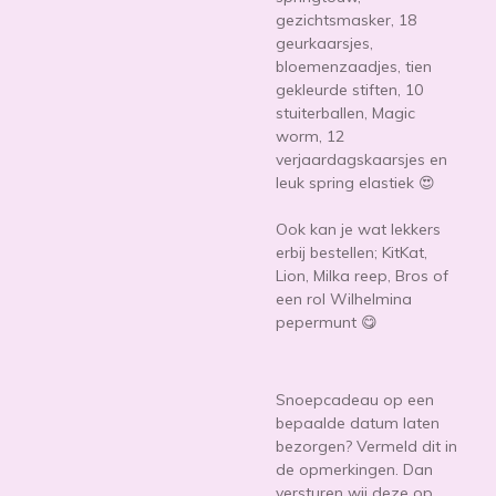
gezichtsmasker, 18
geurkaarsjes,
bloemenzaadjes, tien
gekleurde stiften, 10
stuiterballen, Magic
worm, 12
verjaardagskaarsjes en
leuk spring elastiek 😍
Ook kan je wat lekkers
erbij bestellen; KitKat,
Lion, Milka reep, Bros of
een rol Wilhelmina
pepermunt 😋
Snoepcadeau op een
bepaalde datum laten
bezorgen? Vermeld dit in
de opmerkingen. Dan
versturen wij deze op