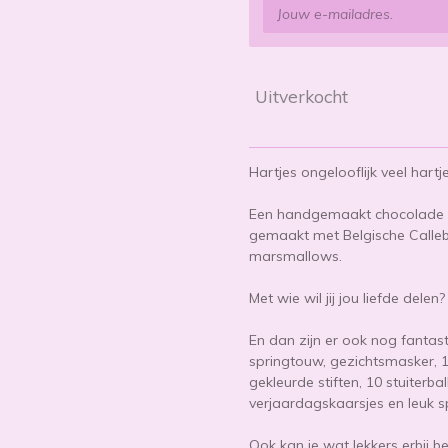
Uitverkocht
Hartjes ongelooflijk veel hartj
Een handgemaakt chocolade ha
gemaakt met Belgische Calle
marsmallows.
Met wie wil jij jou liefde delen
En dan zijn er ook nog fantast
springtouw, gezichtsmasker, 1
gekleurde stiften, 10 stuiterb
verjaardagskaarsjes en leuk sp
Ook kan je wat lekkers erbij bes