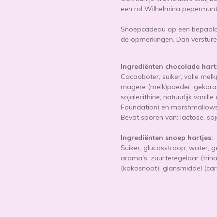
een rol Wilhelmina pepermunt
Snoepcadeau op een bepaalde
de opmerkingen. Dan versture
Ingrediënten chocolade hart
Cacaoboter, suiker, volle mel
magere (melk)poeder, gekaram
sojalecithine, natuurlijk vani
Foundation) en marshmallows
Bevat sporen van: lactose, so
Ingrediënten snoep hartjes:
Suiker, glucosstroop, water, g
aroma's, zuurteregelaar (trina
(kokosnoot), glansmiddel (car