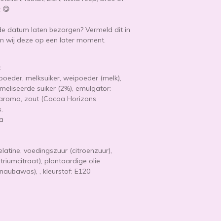
 😋
 datum laten bezorgen? Vermeld dit in
n wij deze op een later moment.
:
kpoeder, melksuiker, weipoeder (melk),
eliseerde suiker (2%), emulgator:
lle aroma, zout (Cocoa Horizons
.
ja
elatine, voedingszuur (citroenzuur),
triumcitraat), plantaardige olie
naubawas), , kleurstof: E120