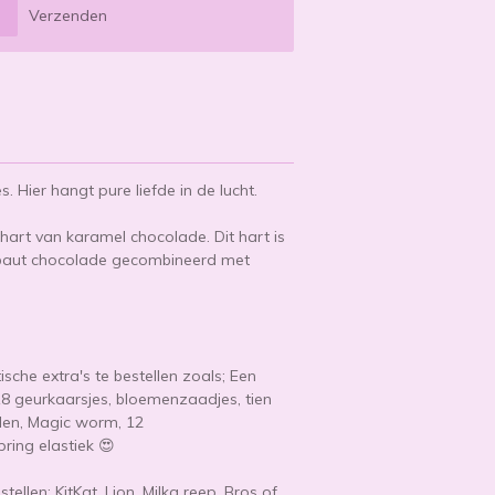
Verzenden
es. Hier hangt pure liefde in de lucht.
rt van karamel chocolade. Dit hart is
baut chocolade gecombineerd met
?
ische extra's te bestellen zoals; Een
8 geurkaarsjes, bloemenzaadjes, tien
allen, Magic worm, 12
ring elastiek 😍
tellen; KitKat, Lion, Milka reep, Bros of