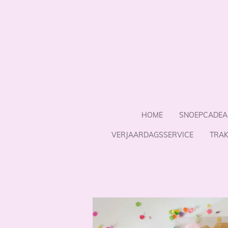
Ga
direct
naar
de
hoofdinhoud
HOME
SNOEPCADEA
VERJAARDAGSSERVICE
TRAK