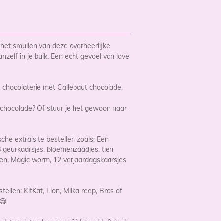
ns het smullen van deze overheerlijke
zelf in je buik. Een echt gevoel van love
chocolaterie met Callebaut chocolade.
e chocolade? Of stuur je het gewoon naar
sche extra's te bestellen zoals; Een
 geurkaarsjes, bloemenzaadjes, tien
llen, Magic worm, 12 verjaardagskaarsjes
tellen; KitKat, Lion, Milka reep, Bros of
 😋