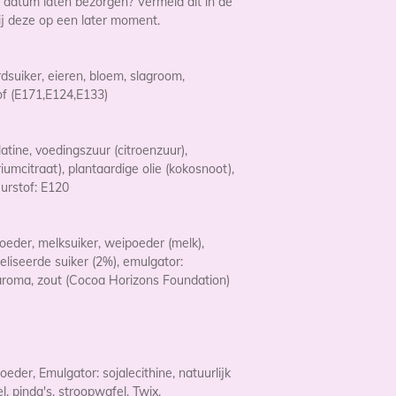
datum laten bezorgen? Vermeld dit in de
j deze op een later moment.
dsuiker, eieren, bloem, slagroom,
tof (E171,E124,E133)
latine, voedingszuur (citroenzuur),
iumcitraat), plantaardige olie (kokosnoot),
urstof: E120
oeder, melksuiker, weipoeder (melk),
liseerde suiker (2%), emulgator:
le aroma, zout (Cocoa Horizons Foundation)
eder, Emulgator: sojalecithine, natuurlijk
l, pinda's, stroopwafel, Twix,