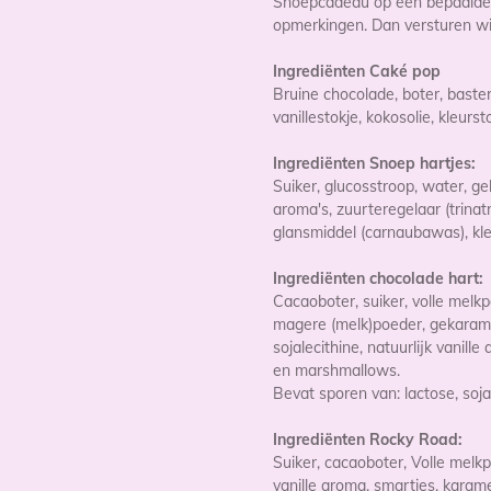
Snoepcadeau op een bepaalde 
opmerkingen. Dan versturen wi
Ingrediënten Caké pop
Bruine chocolade, boter, baster
vanillestokje, kokosolie, kleurs
Ingrediënten Snoep hartjes:
Suiker, glucosstroop, water, ge
aroma's, zuurteregelaar (trinatr
glansmiddel (carnaubawas), kle
Ingrediënten chocolade hart:
Cacaoboter, suiker, volle melkp
magere (melk)poeder, gekarame
sojalecithine, natuurlijk vanil
en marshmallows.
Bevat sporen van: lactose, soja
Ingrediënten Rocky Road:
Suiker, cacaoboter, Volle melkpo
vanille aroma, smarties, karame