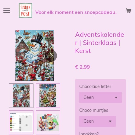
Ga
Voor elk moment een snoepcadeau.
direct
naar
de
hoofdinhoud
Adventskalende
r | Sinterklaas |
Kerst
€ 2,99
Chocolade letter
Choco muntjes
Inpakken?