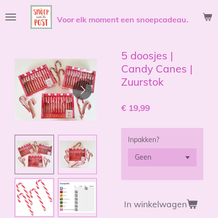
Ga
Voor elk moment een snoepcadeau.
direct
naar
de
hoofdinhoud
5 doosjes |
Candy Canes |
Zuurstok
€ 19,99
Inpakken?
In winkelwagen