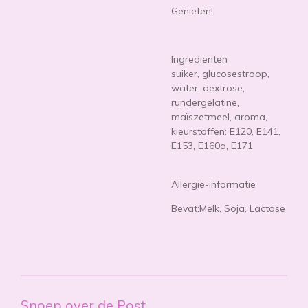
Genieten!
Ingredienten
suiker, glucosestroop,
water, dextrose,
rundergelatine,
maïszetmeel, aroma,
kleurstoffen: E120, E141,
E153, E160a, E171
Allergie-informatie
Bevat:Melk, Soja, Lactose
Snoep over de Post