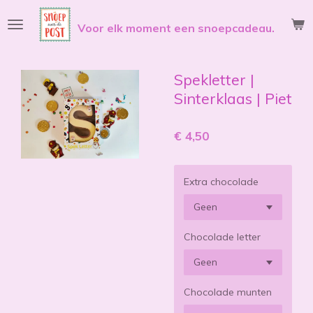
Ga
Voor elk moment een snoepcadeau.
direct
naar
de
hoofdinhoud
Spekletter |
Sinterklaas | Piet
€ 4,50
Extra chocolade
Chocolade letter
Chocolade munten