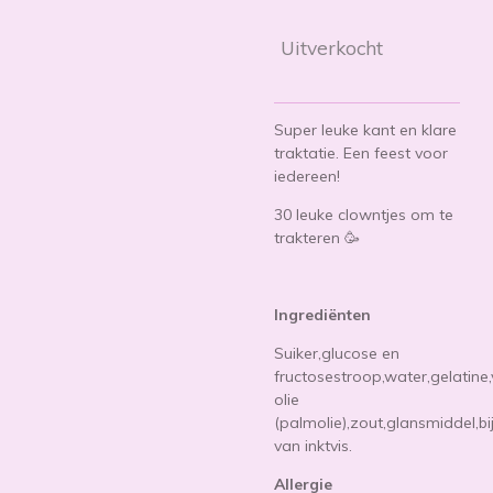
Uitverkocht
Super leuke kant en klare
traktatie. Een feest voor
iedereen!
30 leuke clowntjes om te
trakteren 🥳
Ingrediënten
Suiker,glucose en
fructosestroop,water,gelatine
olie
(palmolie),zout,glansmiddel,bi
van inktvis.
Allergie