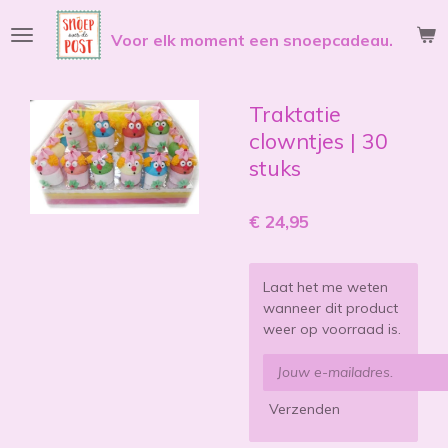
Ga
Voor elk moment een snoepcadeau.
direct
naar
de
hoofdinhoud
Traktatie
clowntjes | 30
stuks
€ 24,95
Laat het me weten
wanneer dit product
weer op voorraad is.
Verzenden