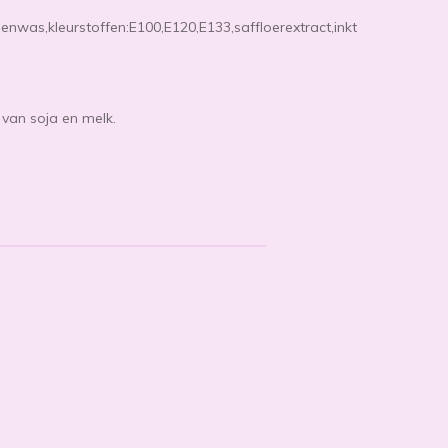
jenwas,kleurstoffen:E100,E120,E133,saffloerextract,inkt
 van soja en melk.