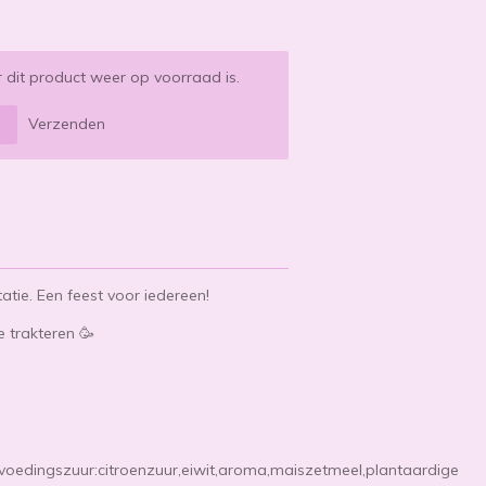
dit product weer op voorraad is.
Verzenden
tatie. Een feest voor iedereen!
 trakteren 🥳
,voedingszuur:citroenzuur,eiwit,aroma,maiszetmeel,plantaardige