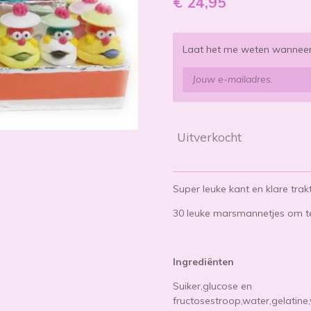
€ 24,95
Laat het me weten wanneer 
Uitverkocht
Super leuke kant en klare trak
30 leuke marsmannetjes om te
Ingrediënten
Suiker,glucose en
fructosestroop,water,gelatine