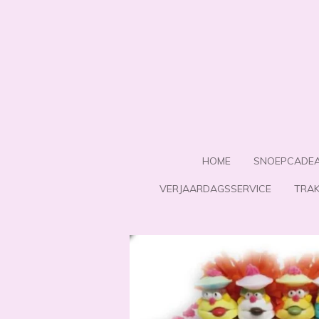
Ga
direct
naar
de
hoofdinhoud
HOME
SNOEPCADE
VERJAARDAGSSERVICE
TRAK