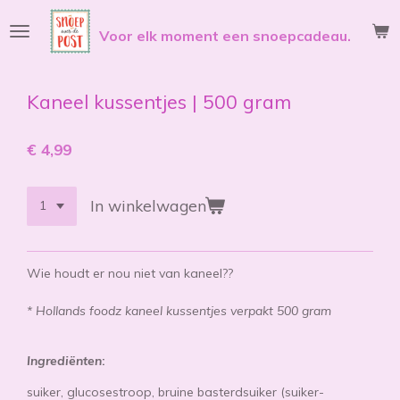
Ga
Voor elk moment een snoepcadeau.
direct
naar
de
hoofdinhoud
Kaneel kussentjes | 500 gram
€ 4,99
In winkelwagen
Wie houdt er nou niet van kaneel??
* Hollands foodz kaneel kussentjes verpakt 500 gram
Ingrediënten
:
suiker, glucosestroop, bruine basterdsuiker (suiker-