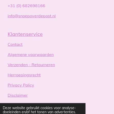
+31 (0) 682698166
info@snoepoverdepost.nl
Klantenservice
Contact
Algemene voorwaarden
Verzenden - Retourneren
Herroepingsrecht
Privacy Policy
Disclaimer
Over ons
Deze website gebruikt cookies voor analyse-
doeleinden en/of het tonen van advertenties.