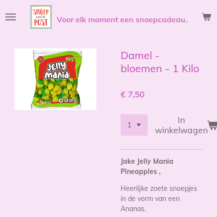
Ga
Voor elk moment een snoepcadeau.
direct
naar
de
hoofdinhoud
Damel -
bloemen - 1 Kilo
€ 7,50
In
winkelwagen
Jake Jelly Mania
Pineapples ,
Heerlijke zoete snoepjes
in de vorm van een
Ananas.