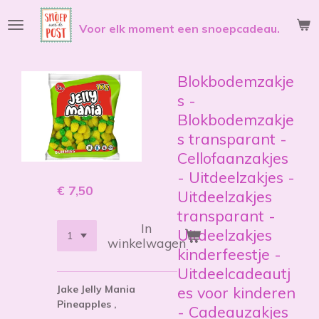
Ga
Voor elk moment een snoepcadeau.
direct
naar
de
hoofdinhoud
Blokbodemzakje
s -
Blokbodemzakje
s transparant -
Cellofaanzakjes
- Uitdeelzakjes -
€ 7,50
Uitdeelzakjes
transparant -
In
Uitdeelzakjes
winkelwagen
kinderfeestje -
Uitdeelcadeautj
Jake Jelly Mania
es voor kinderen
Pineapples ,
- Cadeauzakjes