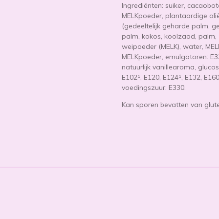
Ingrediënten: suiker, cacaob
MELKpoeder, plantaardige oli
(gedeeltelijk geharde palm, 
palm, kokos, koolzaad, palm
weipoeder (MELK), water, ME
MELKpoeder, emulgatoren: E32
natuurlijk vanillearoma, glucos
E102¹, E120, E124¹, E132, E16
voedingszuur: E330.
Kan sporen bevatten van gluten