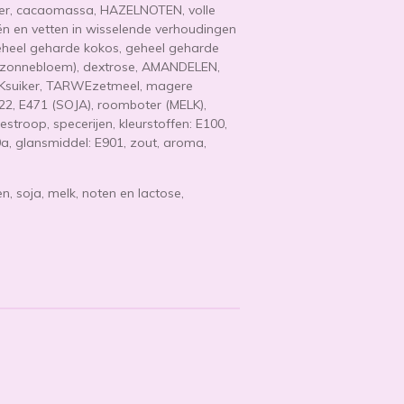
oter, cacaomassa, HAZELNOTEN, volle
ën en vetten in wisselende verhoudingen
geheel geharde kokos, geheel geharde
, zonnebloem), dextrose, AMANDELEN,
LKsuiker, TARWEzetmeel, magere
2, E471 (SOJA), roomboter (MELK),
estroop, specerijen, kleurstoffen: E100,
0a, glansmiddel: E901, zout, aroma,
, soja, melk, noten en lactose,