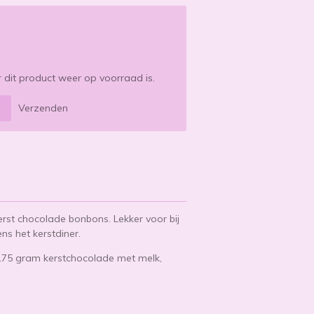
dit product weer op voorraad is.
Verzenden
erst chocolade bonbons. Lekker voor bij
ens het kerstdiner.
175 gram kerstchocolade met melk,