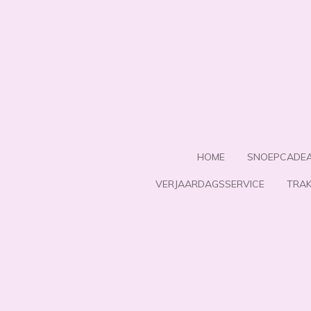
Ga
direct
naar
de
hoofdinhoud
HOME
SNOEPCADE
VERJAARDAGSSERVICE
TRAK